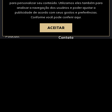
para personalizar seu conteúdo. Utilizamos eles também para
Minha Empresa
Cases de Sucesso
analisar a navegação dos usuários e poder ajustar a
publicidade de acordo com seus gostos e preferências.
Comércio
Conteúdo Gratuito
Conforme você pode
conferir aqui.
Indústria
Artigos
ACEITAR
Serviços
Vídeos
Podcast
Contato
Na mídia
Av. Mª Carolina Sampaio, 17 Maceió /AL
(82) 99388-0320
(82) 99388-0320
cicero@cicerocosta.com