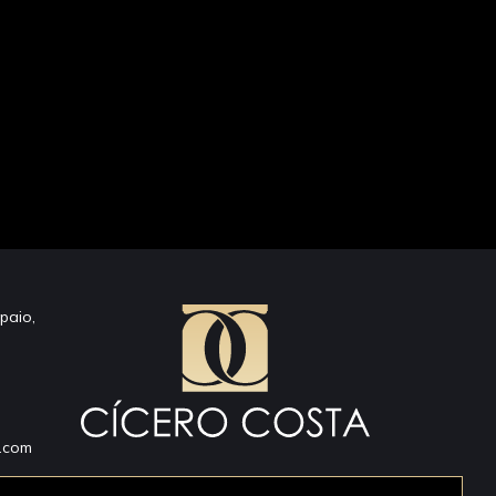
paio,
a.com