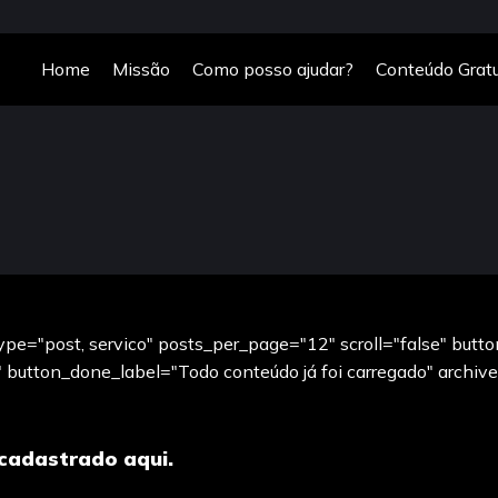
Home
Missão
Como posso ajudar?
Conteúdo Gratu
pe="post, servico" posts_per_page="12" scroll="false" butto
button_done_label="Todo conteúdo já foi carregado" archive=
cadastrado aqui.