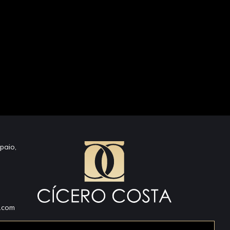
paio,
a.com