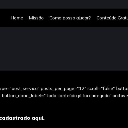
Home
Missão
Como posso ajudar?
Conteúdo Gratu
pe="post, servico" posts_per_page="12" scroll="false" butto
button_done_label="Todo conteúdo já foi carregado" archive=
cadastrado aqui.